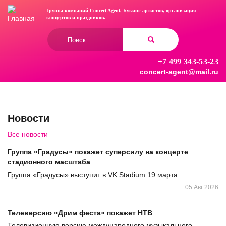
Перейти
Группа компаний Concert Agent.
Букинг артистов, организация
к
концертов
и праздников.
основному
Форма
содержанию
поиска
+7 499 343-53-23
Найти
concert-agent@mail.ru
Новости
Все новости
Группа «Градусы» покажет суперсилу на концерте
стадионного масштаба
Группа «Градусы» выступит в VK Stadium 19 марта
05 Авг 2026
Телеверсию «Дрим феста» покажет НТВ
Телевизионную версию международного музыкального