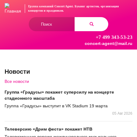
Перейти
Группа компаний Concert Agent.
Букинг артистов, организация
к
концертов
и праздников.
основному
Форма
содержанию
поиска
+7 499 343-53-23
Найти
concert-agent@mail.ru
Новости
Все новости
Группа «Градусы» покажет суперсилу на концерте
стадионного масштаба
Группа «Градусы» выступит в VK Stadium 19 марта
05 Авг 2026
Телеверсию «Дрим феста» покажет НТВ
Телевизионную версию международного музыкального