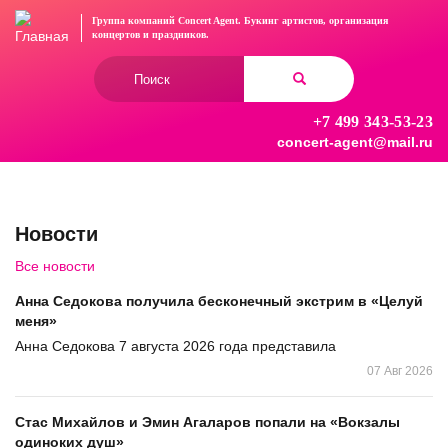
Перейти
Группа компаний Concert Agent.
Букинг артистов, организация
к
концертов
и праздников.
основному
Форма
содержанию
поиска
+7 499 343-53-23
Найти
concert-agent@mail.ru
Новости
Все новости
Анна Седокова получила бесконечный экстрим в «Целуй
меня»
Анна Седокова 7 августа 2026 года представила
07 Авг 2026
Стас Михайлов и Эмин Агаларов попали на «Вокзалы
одиноких душ»