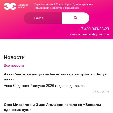
Перейти
Группа компаний Concert Agent.
Букинг артистов,
к
организация концертов
и праздников.
основному
Форма
содержанию
поиска
+7 499 343-53-23
Найти
concert-agent@mail.ru
Новости
Все новости
Анна Седокова получила бесконечный экстрим в «Целуй
меня»
Анна Седокова 7 августа 2026 года представила
07 Авг 2026
Стас Михайлов и Эмин Агаларов попали на «Вокзалы
одиноких душ»