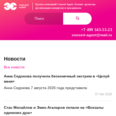
Перейти
Группа компаний Concert Agent.
Букинг артистов,
к
организация концертов
и праздников.
основному
Форма
содержанию
поиска
+7 499 343-53-23
Найти
concert-agent@mail.ru
Новости
Все новости
Анна Седокова получила бесконечный экстрим в «Целуй
меня»
Анна Седокова 7 августа 2026 года представила
07 Авг 2026
Стас Михайлов и Эмин Агаларов попали на «Вокзалы
одиноких душ»