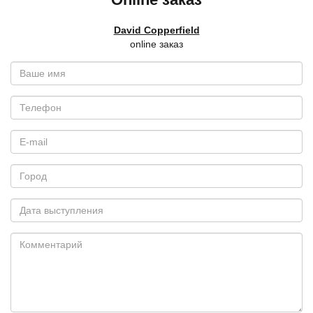
David Copperfield
online заказ
Ваше
имя
*
Телефон
E-
mail
*
Город
Дата
выступления