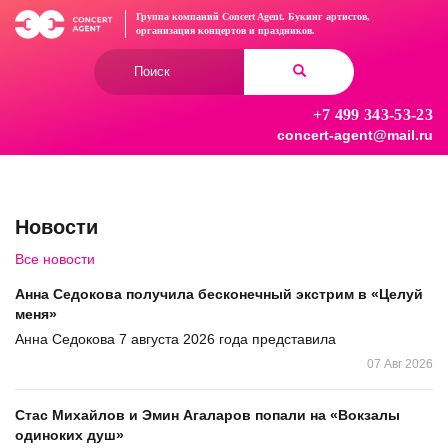
Перейти
Группа компаний Concert Agent.
Букинг артистов,
к
организация концертов
и праздников.
основному
Форма
содержанию
поиска
+7 499 343-53-23
Найти
concert-agent@mail.ru
Новости
Все новости
Анна Седокова получила бесконечный экстрим в «Целуй
меня»
Анна Седокова 7 августа 2026 года представила
07 Авг 2026
Стас Михайлов и Эмин Агаларов попали на «Вокзалы
одиноких душ»