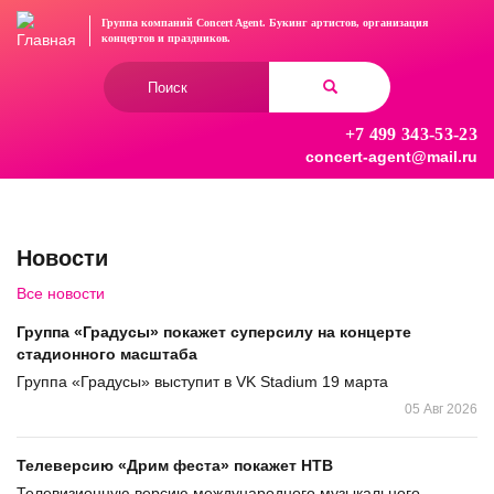
Перейти
Группа компаний Concert Agent.
Букинг артистов, организация
к
концертов
и праздников.
основному
Форма
содержанию
поиска
+7 499 343-53-23
Найти
concert-agent@mail.ru
Новости
Все новости
Группа «Градусы» покажет суперсилу на концерте
стадионного масштаба
Группа «Градусы» выступит в VK Stadium 19 марта
05 Авг 2026
Телеверсию «Дрим феста» покажет НТВ
Телевизионную версию международного музыкального