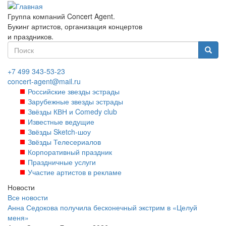
Перейти
к
Группа компаний Concert Agent.
основному
Букинг артистов, организация концертов
содержанию
и праздников.
Форма
поиска
Найти
+7 499 343-53-23
concert-agent@mail.ru
Российские звезды эстрады
Зарубежные звезды эстрады
Звёзды КВН и Comedy club
Известные ведущие
Звёзды Sketch-шоу
Звёзды Телесериалов
Корпоративный праздник
Праздничные услуги
Участие артистов в рекламе
Новости
Все новости
Анна Седокова получила бесконечный экстрим в «Целуй
меня»