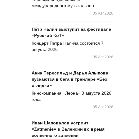
международного музыкального
05 Авг 2026
Пётр Налич выступит на фестивале
«Русский КоТ»
Концерт Петра Налича состоится 7
августа 2026
05 Авг 2026
Анна Пересильд и Дарья Алыпова
пускаются в бега в трейлере «Без
оглядки»
Кинокомпания «Леона» 3 августа 2026
года
05 Авг 2026
Иван Шаповалов устроит
«Zatmenie» в Валенсии во время
солнечного затмения