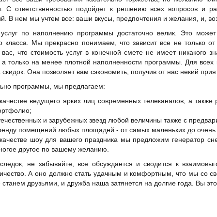
ы. С ответственностью подойдет к решению всех вопросов и ра
й. В нем мы учтем все: ваши вкусы, предпочтения и желания, и, в
 услуг по наполнению программы достаточно велик. Это може
о класса. Мы прекрасно понимаем, что зависит все не только от
 вас, что стоимость услуг в конечной смете не имеет никакого з
 а только на менее плотной наполненности программы. Для всех 
 скидок. Она позволяет вам сэкономить, получив от нас некий прия
ьно программы, мы предлагаем:
 качестве ведущего ярких лиц современных телеканалов, а также
ортфолио;
течественных и зарубежных звезд любой величины также с предва
ренду помещений любых площадей - от самых маленьких до очень 
 качестве шоу для вашего праздника мы предложим генератор сн
ногое другое по вашему желанию.
следок, не забывайте, все обсуждается и сводится к взаимовы
ичество. А оно должно стать удачным и комфортным, что мы со с
 станем друзьями, и дружба наша затянется на долгие года. Вы это