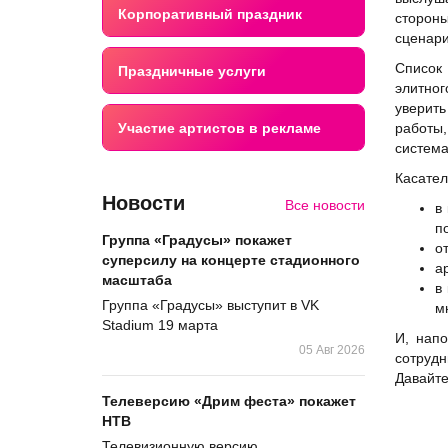
Корпоративный праздник
сторон
сценари
Список
Праздничные услуги
элитног
уверить
Участие артистов в рекламе
работы,
система
Касател
Новости
Все новости
в
п
Группа «Градусы» покажет
о
суперсилу на концерте стадионного
а
масштаба
в
Группа «Градусы» выступит в VK
м
Stadium 19 марта
И, напо
05 Авг 2026
сотрудн
Давайте
Телеверсию «Дрим феста» покажет
НТВ
Телевизионную версию