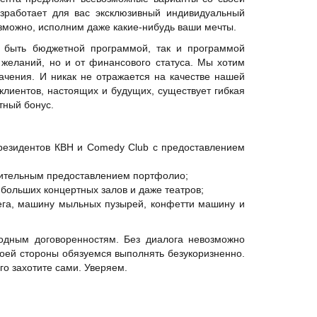
зработает для вас эксклюзивный индивидуальный
озможно, исполним даже какие-нибудь ваши мечты.
т быть бюджетной программой, так и программой
 желаний, но и от финансового статуса. Мы хотим
начения. И никак не отражается на качестве нашей
клиентов, настоящих и будущих, существует гибкая
тный бонус.
 резидентов КВН и Comedy Club с предоставлением
рительным предоставлением портфолио;
больших концертных залов и даже театров;
ега, машину мыльных пузырей, конфетти машину и
годным договоренностям. Без диалога невозможно
воей стороны обязуемся выполнять безукоризненно.
го захотите сами. Уверяем.