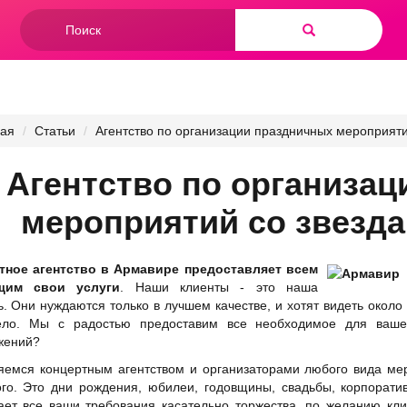
Форма
поиска
Найти
ная
Статьи
Агентство по организации праздничных мероприяти
Агентство по организа
мероприятий со звезд
тное агентство в Армавире предоставляет всем
щим свои услуги
. Наши клиенты - это наша
ь. Они нуждаются только в лучшем качестве, и хотят видеть око
ело. Мы с радостью предоставим все необходимое для ваше
жений?
емся концертным агентством и организаторами любого вида меро
го. Это дни рождения, юбилеи, годовщины, свадьбы, корпорат
ет все ваши требования касательно торжества, по желанию кл