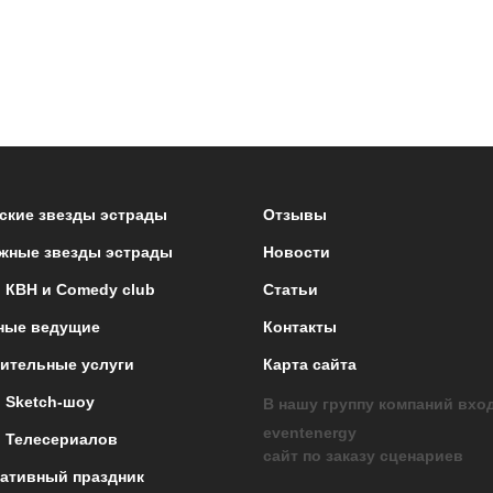
ские звезды эстрады
Отзывы
жные звезды эстрады
Новости
 КВН и Comedy club
Статьи
ные ведущие
Контакты
ительные услуги
Карта сайта
 Sketch-шоу
В нашу группу компаний вхо
eventenergy
 Телесериалов
сайт по заказу сценариев
ативный праздник