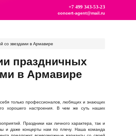
+7 499 343-53-23
concert-agent@mail.ru
й со звездами в Армавире
ции праздничных
ами в Армавире
ло себя только профессионалов, любящих и знающих
го хорошего настроения. В чем же суть наших
приятий. Праздники как личного характера, так и
ивы и даже концерты нам по плечу. Наша команда
иента предложит всевозможные варианты со своей