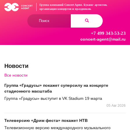
Перейти
Группа компаний Concert Agent.
Букинг артистов,
к
организация концертов
и праздников.
основному
Форма
содержанию
поиска
+7 499 343-53-23
Найти
concert-agent@mail.ru
Новости
Все новости
Группа «Градусы» покажет суперсилу на концерте
стадионного масштаба
Группа «Градусы» выступит в VK Stadium 19 марта
05 Авг 2026
Телеверсию «Дрим феста» покажет НТВ
Телевизионную версию международного музыкального