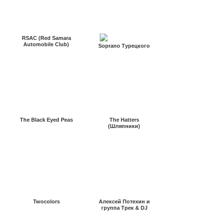
RSAC (Red Samara
Automobile Club)
Soprano Турецкого
The Black Eyed Peas
The Hatters
(Шляпники)
Twocolors
Алексей Потехин и
группа Трек & DJ
Блюз