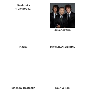
Gazirovka
(Газировка)
Jukebox trio
Kazka
MiyaGi&Эндшпиль
Moscow Beatballs
Rauf & Faik