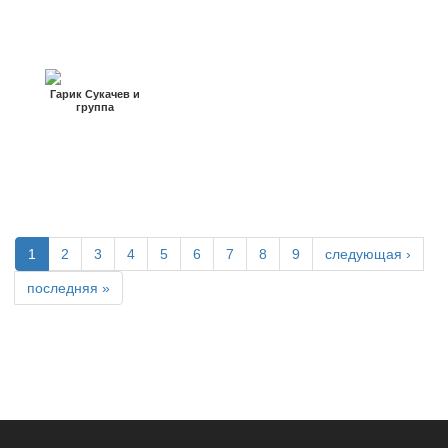
Гарик Сукачев и
группа
«Неприкасаемые»
1
2
3
4
5
6
7
8
9
следующая ›
последняя »