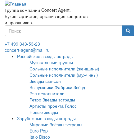
Перейти
к
Группа компаний Concert Agent.
основному
Букинг артистов, организация концертов
содержанию
и праздников.
Форма
поиска
Найти
+7 499 343-53-23
concert-agent@mail.ru
Российские звезды эстрады
Музыкальные группы
Сольные исполнители (женщины)
Сольные исполнители (мужчины)
Звёзды шансон
Выпускники Фабрики Звёзд
Рэп исполнители
Ретро Звёзды эстрады
Артисты проекта Голос
Новые звёзды
Зарубежные звезды эстрады
Мировые Звёзды эстрады
Euro Pop
Italo Disco