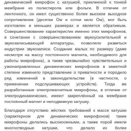
динамический микрофон с катушкой, приклееной к тонкой
мембране из полистирола или фольги. В отличие от
ленточного, он имел существенно более высокое выходное
сопротивление (десятки Ом и сотни кило Ом), мог быть
изготовлен в меньших размерах и является обратимым.
Совершенствование характеристик именно этих микрофонов,
в сочетании с совершенствованием звукоусилительной и
звукозаписывающей аппаратуры, позволило развиться
индустрии звукозаписи. Создание малых по размеру (даже
несмотря на массу постоянного магнита, необходимого для
работы микрофона), а также чрезвычайно чувствительных и
узконаправленных динамических микрофонов в заметной
степени изменило представление о приватности и породило
ряд изменений в законодательстве (в частности, о
применении подслушивающих устройств). Тогда же
разработанные электромагнитные микрофоны, в отличие от
электродинамических, имеют закреплённый на мембране
постоянный магнит и неподвижную катушку.
Благодаря отсутствию жёстких требований к массе катушки
(характерном для динамических микрофонов) такие
микрофоны делались высокоомными, а также порой имели
многоотводные катушки, что делало их более