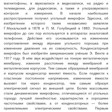
магнитофоны, в звукозаписи и видеозаписи, на радио и
телевидении, для радиосвязи, а также я ультразвукового
контроля и измерения. В начале наибольшее
распространение получил угольный микрофон Эдисона, об
изобретении которого также независимо заявляли
Г.Махальский в 1878 и П. М. Голубицкий в 1883. Угольный
микрофон до сих пор используется в аппаратах аналоговой
телефонии. Действие его основывается на изменении
сопротивления между зёрнами угольного порошка при
изменении давления на их совокупность. Конденсаторный
микрофон был изобретён американским учёным Э. Венте в
1917 году. В нём звук воздействует на тонкую металлическую
мембрану, изменяя расстояние между мембраной и
металлическим корпусом. Тем самым образуемый мембраной
и корпусом конденсатор меняет ёмкость. Если подвести к
пластинам постоянное напряжение, изменение ёмкости
вызовет ток через конденсатор, тем самым образуя
электрический сигнал во внешней цепи. Более массовыми
стали динамические микрофоны, отличающиеся от угольных
гораздо лучшей линейностью характеристик и хорошими
частотными свойствами, а от конденсаторных — более
приемлемыми электрическими свойствами. Первым