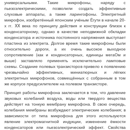
универсальными. Такие микрофоны, наряду с
пьезоэлектрическими, позволили создать эффективные
слуховые аппараты, а также ларингофоны. Электретный
микрофон, изобретённый японским учёным Ёгути в начале 20-
х гг. XX века по принципу действия и конструкции близок к
конденсаторному, однако в качестве неподвижной обкладки
конденсатора и источника постоянного напряжения выступает
пластина из электрета. Долгое время такие микрофоны были
относительно дороги, а их очень высокое выходное
сопротивление (как и конденсаторных, единицы мегаОм и
выше) заставляло применять исключительно ламповые
схемы. Создание полевых транзисторов привело к появлению
чрезвычайно эффективных, миниатюрных и лёгких
электретных микрофонов, совмещённых с собранным в том
же корпусе предусилителем на полевом транзисторе.
Принцип работы микрофона заключается в том, что давление
звуковых колебаний воздуха, воды или твердого вещества
действует на тонкую мембрану микрофона. В свою очередь,
колебания мембраны возбуждают электрические колебания; в
зависимости от типа микрофона для этого используются
явление электромагнитной индукции, изменение ёмкости
конденсаторов или пьезоэлектрический эффект. Свойства