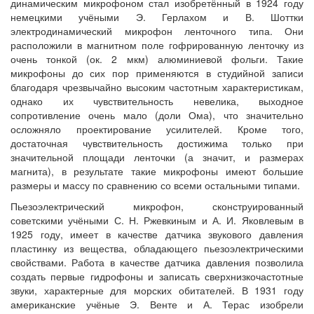
динамическим микрофоном стал изобретённый в 1924 году
немецкими учёными Э. Герлахом и В. Шоттки
электродинамический микрофон ленточного типа. Они
расположили в магнитном поле гофрированную ленточку из
очень тонкой (ок. 2 мкм) алюминиевой фольги. Такие
микрофоны до сих пор применяются в студийной записи
благодаря чрезвычайно высоким частотным характеристикам,
однако их чувствительность невелика, выходное
сопротивление очень мало (доли Ома), что значительно
осложняло проектирование усилителей. Кроме того,
достаточная чувствительность достижима только при
значительной площади ленточки (а значит, и размерах
магнита), в результате такие микрофоны имеют большие
размеры и массу по сравнению со всеми остальными типами.
Пьезоэлектрический микрофон, сконструированный
советскими учёными С. Н. Ржевкиным и А. И. Яковлевым в
1925 году, имеет в качестве датчика звукового давления
пластинку из вещества, обладающего пьезоэлектрическими
свойствами. Работа в качестве датчика давления позволила
создать первые гидрофоны и записать сверхнизкочастотные
звуки, характерные для морских обитателей. В 1931 году
американские учёные Э. Венте и А. Терас изобрели