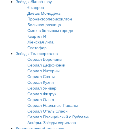
Звёзды Sketch-шоу
6 кадров
Даёшь Молодёжь
Прожекторперисхилтон
Большая разница
Смех в большом городе
Квартет И
Женская лига
Светофор
Звёзды Телесериалов
Сериал Воронины
Сериал Деффчонки
Сериал Интерны
Сериал Сваты
Сериал Кухня
Сериал Универ
Сериал Физрук
Сериал Ольга
Сериал Реальные Пацаны
Сериал Отель Элеон
Сериал Полицейский с Рублевки
Актёры: Звёзды сериалов
Корпоративный праздник