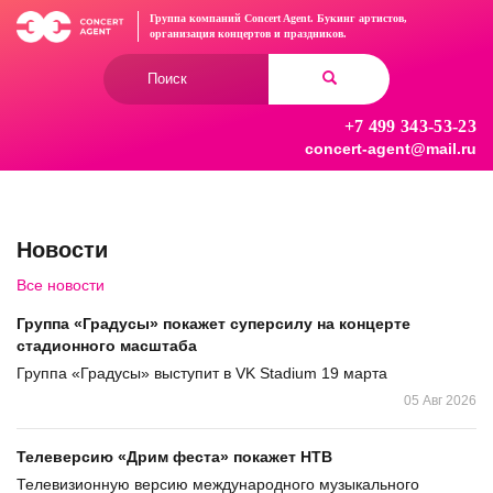
Перейти
Группа компаний Concert Agent.
Букинг артистов,
к
организация концертов
и праздников.
основному
Форма
содержанию
поиска
+7 499 343-53-23
Найти
concert-agent@mail.ru
Новости
Все новости
Группа «Градусы» покажет суперсилу на концерте
стадионного масштаба
Группа «Градусы» выступит в VK Stadium 19 марта
05 Авг 2026
Телеверсию «Дрим феста» покажет НТВ
Телевизионную версию международного музыкального