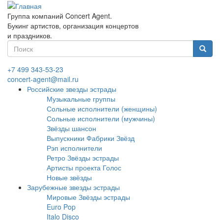
Перейти
к
Группа компаний Concert Agent.
основному
Букинг артистов, организация концертов
содержанию
и праздников.
Форма
поиска
Найти
+7 499 343-53-23
concert-agent@mail.ru
Российские звезды эстрады
Музыкальные группы
Сольные исполнители (женщины)
Сольные исполнители (мужчины)
Звёзды шансон
Выпускники Фабрики Звёзд
Рэп исполнители
Ретро Звёзды эстрады
Артисты проекта Голос
Новые звёзды
Зарубежные звезды эстрады
Мировые Звёзды эстрады
Euro Pop
Italo Disco