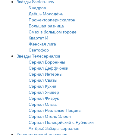
Звёзды Sketch-шоу
6 кадров
Даёшь Молодёжь
Прожекторперисхилтон
Большая разница
Смех в большом городе
Квартет И
Женская лига
Светофор
Звёзды Телесериалов
Сериал Воронины
Сериал Деффчонки
Сериал Интерны
Сериал Сваты
Сериал Кухня
Сериал Универ
Сериал Физрук
Сериал Ольга
Сериал Реальные Пацаны
Сериал Отель Элеон
Сериал Полицейский с Рублевки
Актёры: Звёзды сериалов
Корпоративный праздник