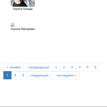
Группа Триада
Группа Уматурман
« первая
‹ предыдущая
1
2
3
4
5
6
7
8
9
следующая ›
последняя »