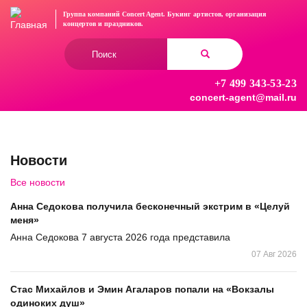
Перейти
Группа компаний Concert Agent.
Букинг артистов, организация
к
концертов
и праздников.
основному
Форма
содержанию
поиска
+7 499 343-53-23
Найти
concert-agent@mail.ru
Новости
Все новости
Анна Седокова получила бесконечный экстрим в «Целуй
меня»
Анна Седокова 7 августа 2026 года представила
07 Авг 2026
Стас Михайлов и Эмин Агаларов попали на «Вокзалы
одиноких душ»