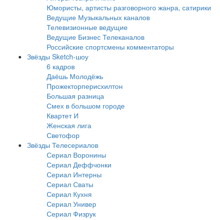
Юмористы, артисты разговорного жанра, сатирики
Ведущие Музыкальных каналов
Телевизионные ведущие
Ведущие Бизнес Телеканалов
Российские спортсмены комментаторы
Звёзды Sketch-шоу
6 кадров
Даёшь Молодёжь
Прожекторперисхилтон
Большая разница
Смех в большом городе
Квартет И
Женская лига
Светофор
Звёзды Телесериалов
Сериал Воронины
Сериал Деффчонки
Сериал Интерны
Сериал Сваты
Сериал Кухня
Сериал Универ
Сериал Физрук