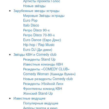
Артисты проекта Голос
Новые звёзды
Зарубежные звезды эстрады
Мировые Звёзды эстрады
Euro Pop
Italo Disco
Ретро Disco 90-х
Ретро Disco 70-80-х
Euro Dance (Евро Дэнс)
Hip-hop / Rap Music
Euro DJ (Ди-джеи)
Звёзды КВН и Comedy club
Резиденты Stand Up
Известные команды КВН
Резиденты «COMEDY CLUB»
Comedy Woman (Камеди Вумен)
Новые резиденты Comedy club
Резиденты Убойной Лиги
Фронтмены команд КВН
Женский Stand-Up
Известные ведущие
Популярные ведущие
Актёры театра и кино