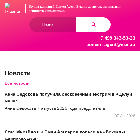
Перейти
Группа компаний Concert Agent.
Букинг артистов, организация
к
концертов
и праздников.
основному
Форма
содержанию
поиска
+7 499 343-53-23
Найти
concert-agent@mail.ru
Новости
Все новости
Анна Седокова получила бесконечный экстрим в «Целуй
меня»
Анна Седокова 7 августа 2026 года представила
07 Авг 2026
Стас Михайлов и Эмин Агаларов попали на «Вокзалы
одиноких душ»