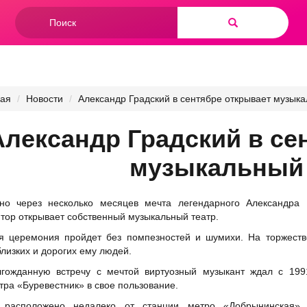
Форма
поиска
Найти
ная
Новости
Александр Градский в сентябре открывает музыка
Александр Градский в се
музыкальный 
ьно через несколько месяцев мечта легендарного
Александра 
тор открывает собственный музыкальный театр.
я церемония пройдет без помпезностей и шумихи. На торжестве
близких и дорогих ему людей.
лгожданную встречу с мечтой виртуозный музыкант ждал с 199
тра «Буревестник» в свое пользование.
 расположено недалеко от станции метро «Добрынинская».