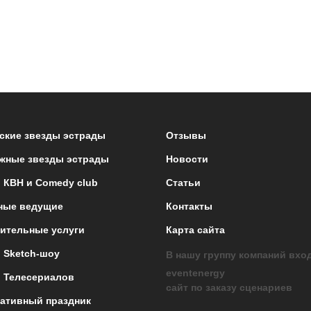
ские звезды эстрады
Отзывы
жные звезды эстрады
Новости
 КВН и Comedy club
Статьи
ные ведущие
Контакты
ительные услуги
Карта сайта
 Sketch-шоу
В нашу группу компаний вхо
eventenergy
 Телесериалов
сайт по заказу сценариев
ативный праздник