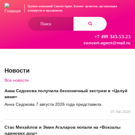
Перейти
Группа компаний Concert Agent.
Букинг артистов, организация
к
концертов
и праздников.
основному
Форма
содержанию
поиска
+7 499 343-53-23
Найти
concert-agent@mail.ru
Новости
Все новости
Анна Седокова получила бесконечный экстрим в «Целуй
меня»
Анна Седокова 7 августа 2026 года представила
07 Авг 2026
Стас Михайлов и Эмин Агаларов попали на «Вокзалы
одиноких душ»