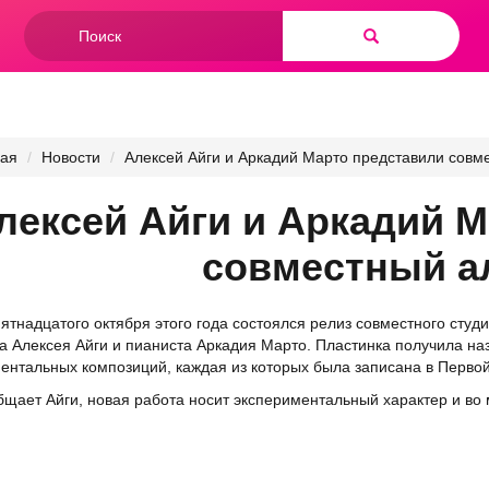
Форма
поиска
Найти
ная
Новости
Алексей Айги и Аркадий Марто представили совм
лексей Айги и Аркадий 
совместный а
пятнадцатого октября этого года состоялся релиз совместного сту
а Алексея Айги и пианиста Аркадия Марто. Пластинка получила наз
ентальных композиций, каждая из которых была записана в Первой
бщает Айги, новая работа носит экспериментальный характер и во 