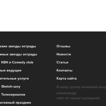
ские звезды эстрады
Отзывы
жные звезды эстрады
Новости
 КВН и Comedy club
Статьи
ные ведущие
Контакты
ительные услуги
Карта сайта
 Sketch-шоу
В нашу группу компаний вхо
eventenergy
 Телесериалов
сайт по заказу сценариев
ативный праздник