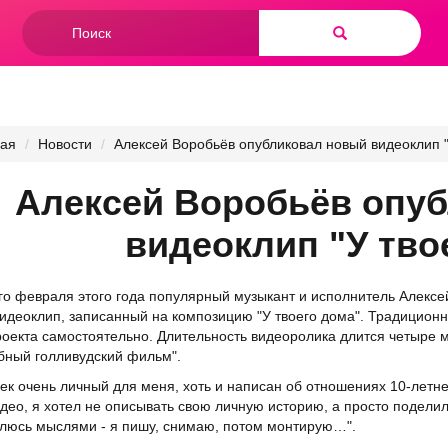
Форма
поиска
Найти
ная
Новости
Алексей Воробьёв опубликовал новый видеоклип "
Алексей Воробьёв опу
видеоклип "У тво
о февраля этого года популярный музыкант и исполнитель Алексей
идеоклип, записанный на композицию "У твоего дома". Традиционно
оекта самостоятельно. Длительность видеоролика длится четыре м
ный голливудский фильм".
рек очень личный для меня, хоть и написан об отношениях 10-летне
идео, я хотел не описывать свою личную историю, а просто поделил
елюсь мыслями - я пишу, снимаю, потом монтирую…".