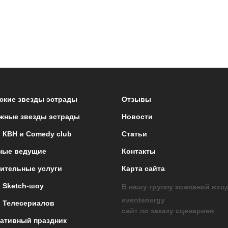
ские звезды эстрады
Отзывы
жные звезды эстрады
Новости
 КВН и Comedy club
Статьи
ные ведущие
Контакты
ительные услуги
Карта сайта
 Sketch-шоу
В нашу группу компаний вхо
eventenergy
 Телесериалов
сайт по заказу сценариев
ативный праздник