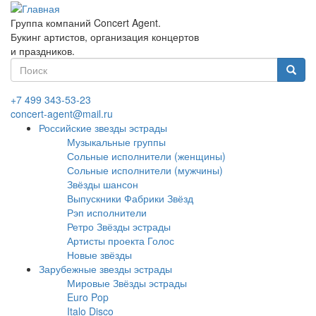
Перейти
к
Группа компаний Concert Agent.
основному
Букинг артистов, организация концертов
содержанию
и праздников.
Форма
поиска
Найти
+7 499 343-53-23
concert-agent@mail.ru
Российские звезды эстрады
Музыкальные группы
Сольные исполнители (женщины)
Сольные исполнители (мужчины)
Звёзды шансон
Выпускники Фабрики Звёзд
Рэп исполнители
Ретро Звёзды эстрады
Артисты проекта Голос
Новые звёзды
Зарубежные звезды эстрады
Мировые Звёзды эстрады
Euro Pop
Italo Disco