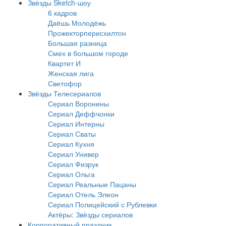
Звёзды Sketch-шоу
6 кадров
Даёшь Молодёжь
Прожекторперисхилтон
Большая разница
Смех в большом городе
Квартет И
Женская лига
Светофор
Звёзды Телесериалов
Сериал Воронины
Сериал Деффчонки
Сериал Интерны
Сериал Сваты
Сериал Кухня
Сериал Универ
Сериал Физрук
Сериал Ольга
Сериал Реальные Пацаны
Сериал Отель Элеон
Сериал Полицейский с Рублевки
Актёры: Звёзды сериалов
Корпоративный праздник