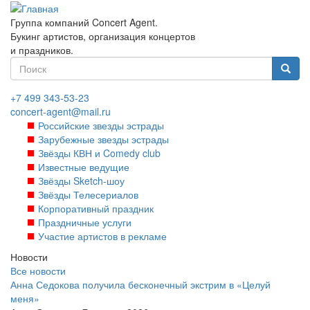
Перейти
к
Группа компаний Concert Agent.
основному
Букинг артистов, организация концертов
содержанию
и праздников.
Форма
поиска
Найти
+7 499 343-53-23
concert-agent@mail.ru
Российские звезды эстрады
Зарубежные звезды эстрады
Звёзды КВН и Comedy club
Известные ведущие
Звёзды Sketch-шоу
Звёзды Телесериалов
Корпоративный праздник
Праздничные услуги
Участие артистов в рекламе
Новости
Все новости
Анна Седокова получила бесконечный экстрим в «Целуй
меня»