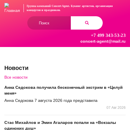
Перейти
Группа компаний Concert Agent.
Букинг артистов, организация
к
концертов
и праздников.
основному
Форма
содержанию
поиска
+7 499 343-53-23
Найти
concert-agent@mail.ru
Новости
Все новости
Анна Седокова получила бесконечный экстрим в «Целуй
меня»
Анна Седокова 7 августа 2026 года представила
07 Авг 2026
Стас Михайлов и Эмин Агаларов попали на «Вокзалы
одиноких душ»