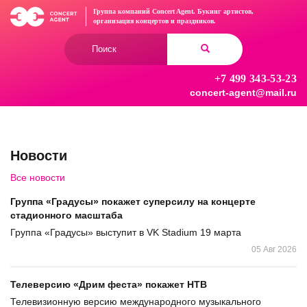
Перейти
Группа компаний Concert Agent.
Букинг артистов,
к
организация концертов
и праздников.
основному
Форма
содержанию
поиска
+7 499 343-53-23
Найти
concert-agent@mail.ru
Новости
Все новости
Группа «Градусы» покажет суперсилу на концерте
стадионного масштаба
Группа «Градусы» выступит в VK Stadium 19 марта
05 Авг 2026
Телеверсию «Дрим феста» покажет НТВ
Телевизионную версию международного музыкального