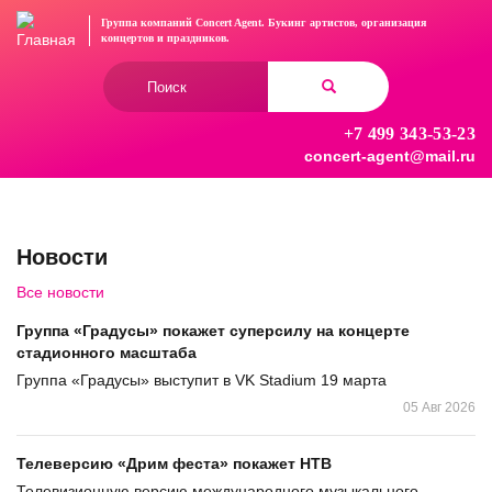
Перейти
Группа компаний Concert Agent.
Букинг артистов, организация
к
концертов
и праздников.
основному
Форма
содержанию
поиска
+7 499 343-53-23
Найти
concert-agent@mail.ru
Новости
Все новости
Группа «Градусы» покажет суперсилу на концерте
стадионного масштаба
Группа «Градусы» выступит в VK Stadium 19 марта
05 Авг 2026
Телеверсию «Дрим феста» покажет НТВ
Телевизионную версию международного музыкального