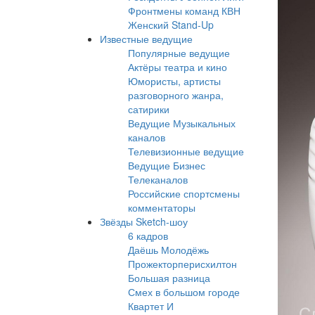
Фронтмены команд КВН
Женский Stand-Up
Известные ведущие
Популярные ведущие
Актёры театра и кино
Юмористы, артисты
разговорного жанра,
сатирики
Ведущие Музыкальных
каналов
Телевизионные ведущие
Ведущие Бизнес
Телеканалов
Российские спортсмены
комментаторы
Звёзды Sketch-шоу
6 кадров
Даёшь Молодёжь
Прожекторперисхилтон
Большая разница
Смех в большом городе
Квартет И