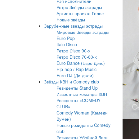
Рэп исполнители
Ретро Звёзды эстрады
Артисты проекта Голос
Новые звёзды
Зарубежные звезды эстрады
Мировые Звёзды эстрады
Euro Pop
Italo Disco
Ретро Disco 90-х
Ретро Disco 70-80-х
Euro Dance (Евро Дэнс)
Hip-hop / Rap Music
Euro DJ (Ди-джеи)
Звёзды КВН и Comedy club
Резиденты Stand Up
Известные команды КВН
Резиденты «COMEDY
CLUB»
Comedy Woman (Камеди
Вумен)
Новые резиденты Comedy
club
Резиденты Убойной Лиги