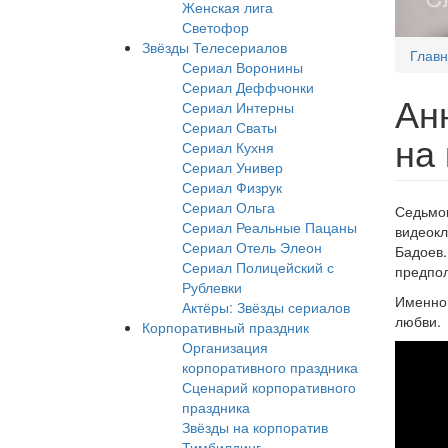
Женская лига
Светофор
Звёзды Телесериалов
Глав
Сериал Воронины
Сериал Деффчонки
Ан
Сериал Интерны
Сериал Сваты
на
Сериал Кухня
Сериал Универ
Сериал Физрук
Сериал Ольга
Седьмо
Сериал Реальные Пацаны
видеок
Сериал Отель Элеон
Бадоев
Сериал Полицейский с
предпол
Рублевки
Именно
Актёры: Звёзды сериалов
любви.
Корпоративный праздник
Организация
корпоративного праздника
Сценарий корпоративного
праздника
Звёзды на корпоратив
Тимбилдинг