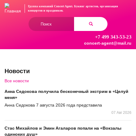
Перейти
Группа компаний Concert Agent.
Букинг артистов, организация
к
концертов
и праздников.
основному
Форма
содержанию
поиска
+7 499 343-53-23
Найти
concert-agent@mail.ru
Новости
Все новости
Анна Седокова получила бесконечный экстрим в «Целуй
меня»
Анна Седокова 7 августа 2026 года представила
07 Авг 2026
Стас Михайлов и Эмин Агаларов попали на «Вокзалы
одиноких душ»