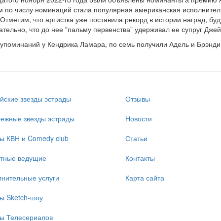
 по числу номинаций стала популярная американская исполнитель
 Отметим, что артистка уже поставила рекорд в истории наград, бу
тельно, что до нее "пальму первенства" удерживал ее супруг Джей
упоминаний у Кендрика Ламара, по семь получили Адель и Брэнди
йские звезды эстрады
Отзывы
ежные звезды эстрады
Новости
ы КВН и Comedy club
Статьи
стные ведущие
Контакты
нительные услуги
Карта сайта
ы Sketch-шоу
ы Телесериалов