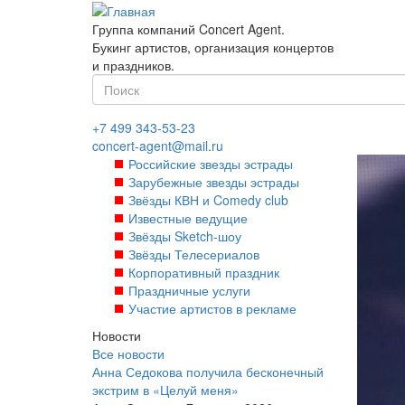
Перейти
к
Группа компаний Concert Agent.
основному
Букинг артистов, организация концертов
содержанию
и праздников.
Форма
поиска
Найти
+7 499 343-53-23
concert-agent@mail.ru
Российские звезды эстрады
Зарубежные звезды эстрады
Звёзды КВН и Comedy club
Известные ведущие
Звёзды Sketch-шоу
Звёзды Телесериалов
Корпоративный праздник
Праздничные услуги
Участие артистов в рекламе
Новости
Все новости
Анна Седокова получила бесконечный
экстрим в «Целуй меня»