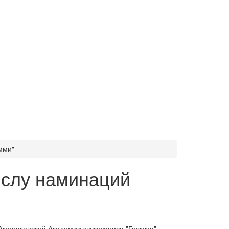
мми"
ислу наминаций
мериканской Академии звукозаписи "Грэмми".