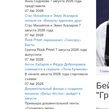
Анна Седокова 7 августа 2026 года
представила
07 Авг 2026
Стас Михайлов и Эмин Агаларов
попали на «Вокзалы одиноких душ»
Стас Михайлов и Эмин Агаларов 7
августа 2026 года
07 Авг 2026
Rock Privet переиначил «Сансару»
Басты
Группа Rock Privet 7 августа 2026 года
выпустила
07 Авг 2026
Антон Хабаров и Фёдор Добронравов
снимаются в сериале «Поле Куликово»
Глав
В начале августа 2026 года стартовали
съёмки
Бе
07 Авг 2026
Документальный фильм о создании
"Г
мюзикла «Вальс-бостон» выйдет в
августе
Премьера документальной ленты
«Случилась жизнь:
Пятнадц