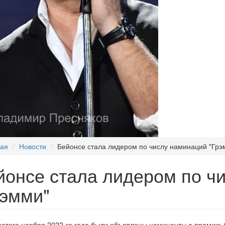
ная
Новости
Бейонсе стала лидером по числу наминаций "Грэ
йонсе стала лидером по ч
рэмми"
атого ноября 2022-го года были объявлены номинанты а премию А