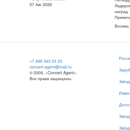
07 Авг 2026
Лидером
наград.
Примеча
Восемь 
Росси
+7 499 343 53 23
concert-agent@mail.ru
Заруб
© 2009, «Concert Agent».
Все права защищены.
Звёзд
Изве
Допол
Звёзд
Звёзд