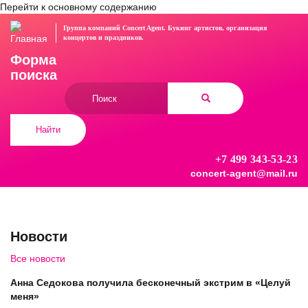
Перейти к основному содержанию
Группа компаний Concert Agent.
Букинг артистов, организация
концертов
и праздников.
Форма
поиска
Найти
+7 499 343-53-23
concert-agent@mail.ru
Новости
Все новости
Анна Седокова получила бесконечный экстрим в «Целуй
меня»