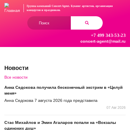
Перейти
Группа компаний Concert Agent.
Букинг артистов, организация
к
концертов
и праздников.
основному
Форма
содержанию
поиска
+7 499 343-53-23
Найти
concert-agent@mail.ru
Новости
Все новости
Анна Седокова получила бесконечный экстрим в «Целуй
меня»
Анна Седокова 7 августа 2026 года представила
07 Авг 2026
Стас Михайлов и Эмин Агаларов попали на «Вокзалы
одиноких душ»