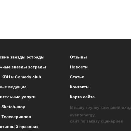
ские звезды эстрады
Отзывы
жные звезды эстрады
Новости
 КВН и Comedy club
Статьи
ные ведущие
Контакты
ительные услуги
Карта сайта
 Sketch-шоу
В нашу группу компаний вхо
eventenergy
 Телесериалов
сайт по заказу сценариев
ативный праздник