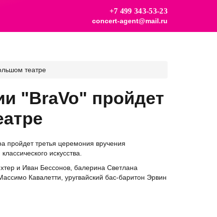
+7 499 343-53-23
concert-agent@mail.ru
ольшом театре
и "BraVo" пройдет
еатре
тра пройдет третья церемония вручения
классического искусства.
хтер и Иван Бессонов, балерина Светлана
Массимо Кавалетти, уругвайский бас-баритон Эрвин