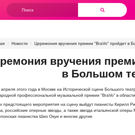
Форма
поиска
Найти
ная
Новости
Церемония вручения премии "BraVo" пройдет в Б
ремония вручения преми
в Большом т
 апреля этого года в Москве на Исторической сцене Большого теа
родной профессиональной музыкальной премии "BraVo" в области 
х предстоящего мероприятия на сцену выйдут пианисты Кирилл Ри
а, российские оперные звезды, а также звезда итальянской оперы 
японская пианистка Шио Окуи и многие другие.