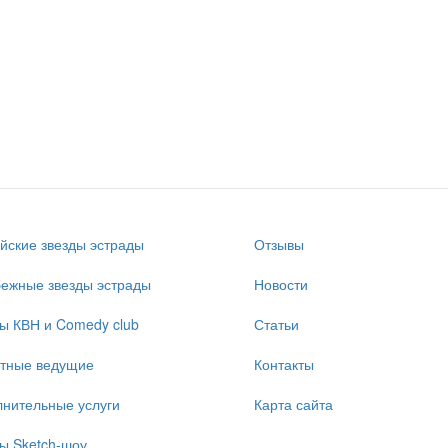
йские звезды эстрады
Отзывы
ежные звезды эстрады
Новости
ы КВН и Comedy club
Статьи
стные ведущие
Контакты
нительные услуги
Карта сайта
ы Sketch-шоу