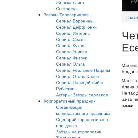
Женская лига
Светофор
Звёзды Телесериалов
Глав
Сериал Воронины
Сериал Деффчонки
Че
Сериал Интерны
Сериал Сваты
Ес
Сериал Кухня
Сериал Универ
Сериал Физрук
Сериал Ольга
Маленьк
Сериал Реальные Пацаны
Богдан 
Сериал Отель Элеон
Малыш п
Сериал Полицейский с
Алена, 
Рублевки
Не так 
Актёры: Звёзды сериалов
из-за ч
Корпоративный праздник
языки.
Организация
корпоративного праздника
Сценарий корпоративного
праздника
Звёзды на корпоратив
Тимбилдинг