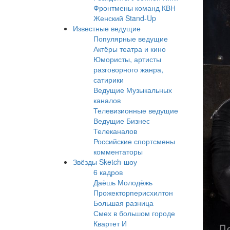
Фронтмены команд КВН
Женский Stand-Up
Известные ведущие
Популярные ведущие
Актёры театра и кино
Юмористы, артисты
разговорного жанра,
сатирики
Ведущие Музыкальных
каналов
Телевизионные ведущие
Ведущие Бизнес
Телеканалов
Российские спортсмены
комментаторы
Звёзды Sketch-шоу
6 кадров
Даёшь Молодёжь
Прожекторперисхилтон
Большая разница
Смех в большом городе
Квартет И