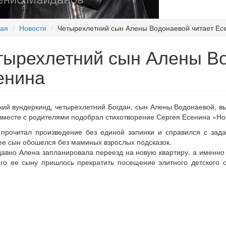
ная
Новости
Четырехлетний сын Алены Водонаевой читает Ес
тырехлетний сын Алены Во
енина
ий вундеркинд, четырехлетний Богдан, сын Алены Водонаевой, вы
вместе с родителями подобрал стихотворение Сергея Есенина «Но
рочитал произведение без единой запинки и справился с зада
ее сын обошелся без маминых взрослых подсказок.
давно Алена запланировала переезд на новую квартиру, а именно 
его ее сыну пришлось прекратить посещение элитного детского с