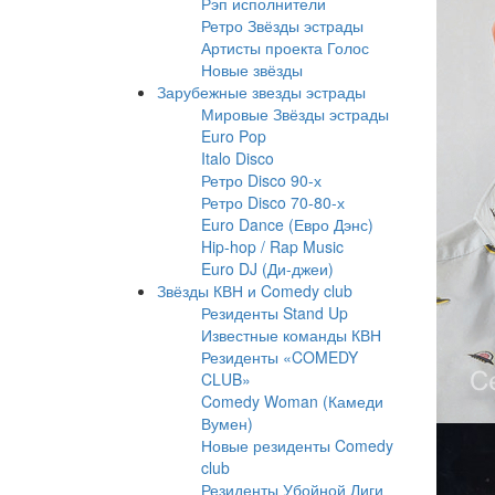
Рэп исполнители
Ретро Звёзды эстрады
Артисты проекта Голос
Новые звёзды
Зарубежные звезды эстрады
Мировые Звёзды эстрады
Euro Pop
Italo Disco
Ретро Disco 90-х
Ретро Disco 70-80-х
Euro Dance (Евро Дэнс)
Hip-hop / Rap Music
Euro DJ (Ди-джеи)
Звёзды КВН и Comedy club
Резиденты Stand Up
Известные команды КВН
Резиденты «COMEDY
CLUB»
Comedy Woman (Камеди
Вумен)
Новые резиденты Comedy
club
Резиденты Убойной Лиги