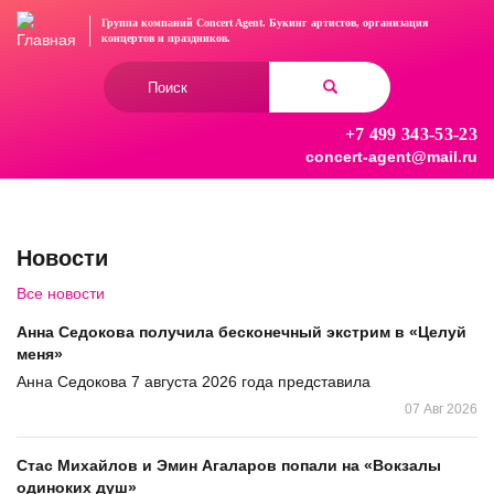
Перейти
Группа компаний Concert Agent.
Букинг артистов, организация
к
концертов
и праздников.
основному
Форма
содержанию
поиска
+7 499 343-53-23
Найти
concert-agent@mail.ru
Новости
Все новости
Анна Седокова получила бесконечный экстрим в «Целуй
меня»
Анна Седокова 7 августа 2026 года представила
07 Авг 2026
Стас Михайлов и Эмин Агаларов попали на «Вокзалы
одиноких душ»