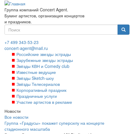
Перейти
к
Группа компаний Concert Agent.
основному
Букинг артистов, организация концертов
содержанию
и праздников.
Форма
поиска
Найти
+7 499 343-53-23
concert-agent@mail.ru
Российские звезды эстрады
Зарубежные звезды эстрады
Звёзды КВН и Comedy club
Известные ведущие
Звёзды Sketch-шоу
Звёзды Телесериалов
Корпоративный праздник
Праздничные услуги
Участие артистов в рекламе
Новости
Все новости
Группа «Градусы» покажет суперсилу на концерте
стадионного масштаба