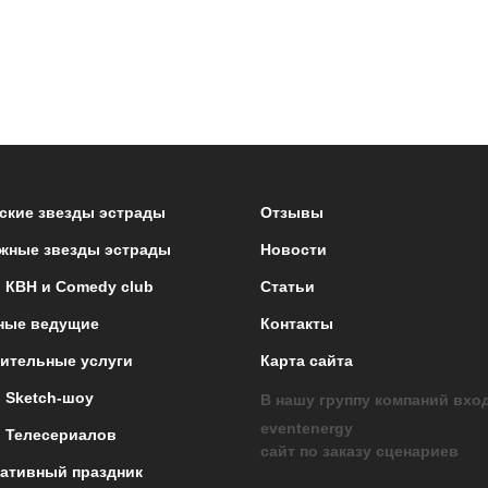
ские звезды эстрады
Отзывы
жные звезды эстрады
Новости
 КВН и Comedy club
Статьи
ные ведущие
Контакты
ительные услуги
Карта сайта
 Sketch-шоу
В нашу группу компаний вхо
eventenergy
 Телесериалов
сайт по заказу сценариев
ативный праздник