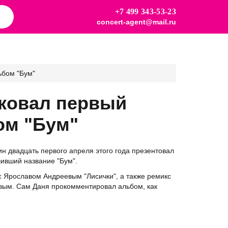
+7 499 343-53-23
concert-agent@mail.ru
ьбом "Бум"
ковал первый
ом "Бум"
ин
двадцать первого апреля этого года презентовал
ивший название "Бум".
 с Ярославом Андреевым "Лисички", а также ремикс
овым. Сам Даня прокомментировал альбом, как