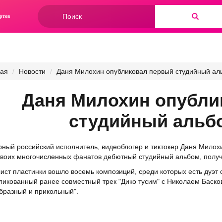
Форма
ртов
поиска
Найти
ная
Новости
Даня Милохин опубликовал первый студийный ал
Даня Милохин опубли
студийный альб
ный российский исполнитель, видеоблогер и тиктокер
Даня Милох
своих многочисленных фанатов дебютный студийный альбом, получ
лист пластинки вошло восемь композиций, среди которых есть дуэт
ликованный ранее совместный трек "Дико тусим" с Николаем Баск
бразный и прикольный".