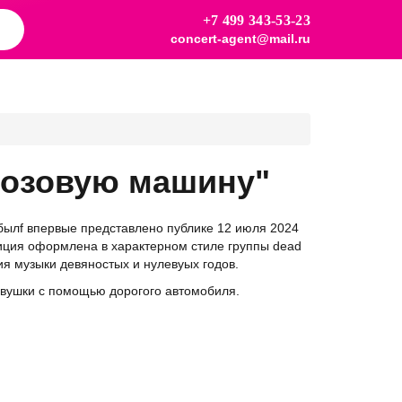
+7 499 343-53-23
concert-agent@mail.ru
"Розовую машину"
былf впервые представлено публике 12 июля 2024
зиция оформлена в характерном стиле группы dead
ия музыки девяностых и нулевуых годов.
девушки с помощью дорогого автомобиля.