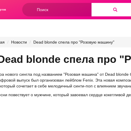
Форма
ртов
поиска
Найти
ная
Новости
Dead blonde спела про "Розовую машину"
Dead blonde спела про 
а нового сингла под названием "Розовая машина" от Dead blonde 
ифровой выпуск был организован лейблом Fenix. Эта новая компо
 который сочетает в себе мелодичный синти-поп с влиянием звучан
есни повествует о мужчине, который завоевал сердце кокетливой 