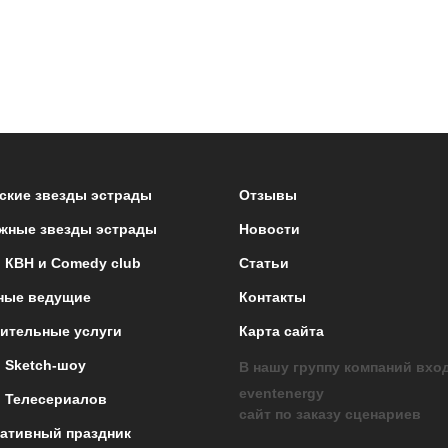
ские звезды эстрады
Отзывы
жные звезды эстрады
Новости
 КВН и Comedy club
Статьи
ные ведущие
Контакты
ительные услуги
Карта сайта
 Sketch-шоу
В нашу группу компаний вхо
eventenergy
 Телесериалов
сайт по заказу сценариев
ативный праздник