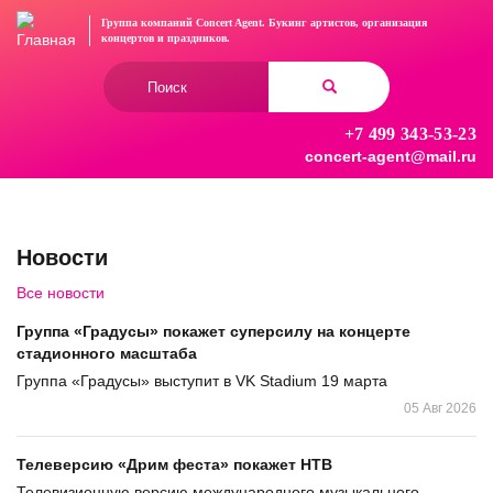
Перейти
Группа компаний Concert Agent.
Букинг артистов, организация
к
концертов
и праздников.
основному
Форма
содержанию
поиска
+7 499 343-53-23
Найти
concert-agent@mail.ru
Новости
Все новости
Группа «Градусы» покажет суперсилу на концерте
стадионного масштаба
Группа «Градусы» выступит в VK Stadium 19 марта
05 Авг 2026
Телеверсию «Дрим феста» покажет НТВ
Телевизионную версию международного музыкального