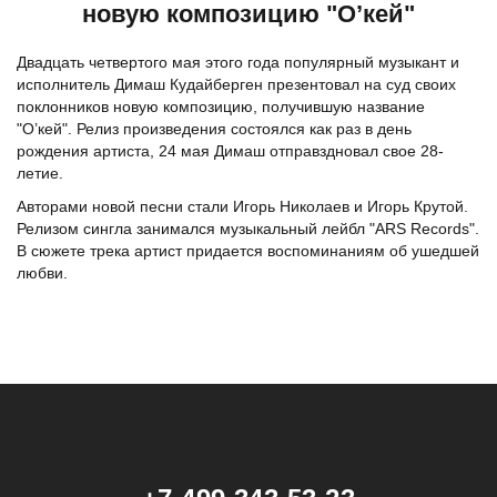
новую композицию "О’кей"
Двадцать четвертого мая этого года популярный музыкант и
исполнитель Димаш Кудайберген презентовал на суд своих
поклонников новую композицию, получившую название
"О’кей". Релиз произведения состоялся как раз в день
рождения артиста, 24 мая Димаш отправздновал свое 28-
летие.
Авторами новой песни стали Игорь Николаев и Игорь Крутой.
Релизом сингла занимался музыкальный лейбл "ARS Reсords".
В сюжете трека артист придается воспоминаниям об ушедшей
любви.