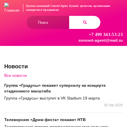
Перейти
Группа компаний Concert Agent.
Букинг артистов, организация
к
концертов
и праздников.
основному
Форма
содержанию
поиска
+7 499 343-53-23
Найти
concert-agent@mail.ru
Новости
Все новости
Группа «Градусы» покажет суперсилу на концерте
стадионного масштаба
Группа «Градусы» выступит в VK Stadium 19 марта
05 Авг 2026
Телеверсию «Дрим феста» покажет НТВ
Телевизионную версию международного музыкального