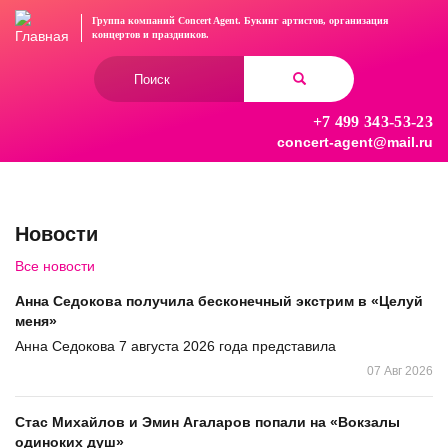
Перейти
Группа компаний Concert Agent.
Букинг артистов, организация
к
концертов
и праздников.
основному
Форма
содержанию
поиска
+7 499 343-53-23
Найти
concert-agent@mail.ru
Новости
Все новости
Анна Седокова получила бесконечный экстрим в «Целуй
меня»
Анна Седокова 7 августа 2026 года представила
07 Авг 2026
Стас Михайлов и Эмин Агаларов попали на «Вокзалы
одиноких душ»