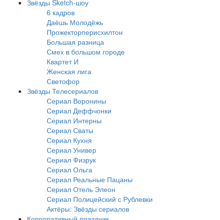
Звёзды Sketch-шоу
6 кадров
Даёшь Молодёжь
Прожекторперисхилтон
Большая разница
Смех в большом городе
Квартет И
Женская лига
Светофор
Звёзды Телесериалов
Сериал Воронины
Сериал Деффчонки
Сериал Интерны
Сериал Сваты
Сериал Кухня
Сериал Универ
Сериал Физрук
Сериал Ольга
Сериал Реальные Пацаны
Сериал Отель Элеон
Сериал Полицейский с Рублевки
Актёры: Звёзды сериалов
Корпоративный праздник