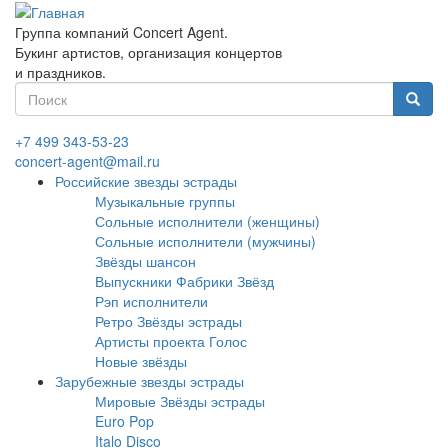
Перейти
к
Группа компаний Concert Agent.
основному
Букинг артистов, организация концертов
содержанию
и праздников.
Форма
поиска
Найти
+7 499 343-53-23
concert-agent@mail.ru
Российские звезды эстрады
Музыкальные группы
Сольные исполнители (женщины)
Сольные исполнители (мужчины)
Звёзды шансон
Выпускники Фабрики Звёзд
Рэп исполнители
Ретро Звёзды эстрады
Артисты проекта Голос
Новые звёзды
Зарубежные звезды эстрады
Мировые Звёзды эстрады
Euro Pop
Italo Disco