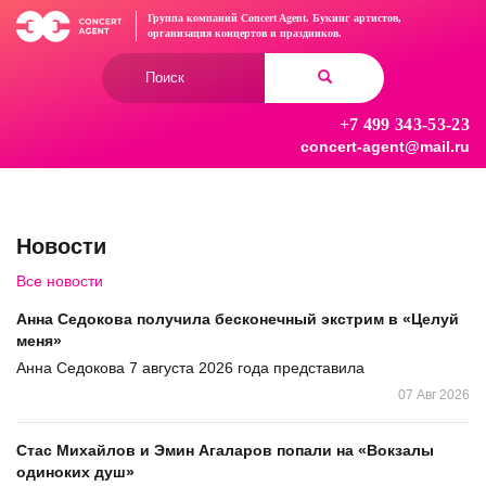
Перейти
Группа компаний Concert Agent.
Букинг артистов,
к
организация концертов
и праздников.
основному
Форма
содержанию
поиска
+7 499 343-53-23
Найти
concert-agent@mail.ru
Новости
Все новости
Анна Седокова получила бесконечный экстрим в «Целуй
меня»
Анна Седокова 7 августа 2026 года представила
07 Авг 2026
Стас Михайлов и Эмин Агаларов попали на «Вокзалы
одиноких душ»