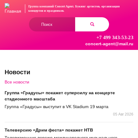
Перейти
Группа компаний Concert Agent.
Букинг артистов, организация
к
концертов
и праздников.
основному
Форма
содержанию
поиска
+7 499 343-53-23
Найти
concert-agent@mail.ru
Новости
Все новости
Группа «Градусы» покажет суперсилу на концерте
стадионного масштаба
Группа «Градусы» выступит в VK Stadium 19 марта
05 Авг 2026
Телеверсию «Дрим феста» покажет НТВ
Телевизионную версию международного музыкального