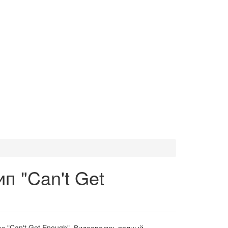
п "Can't Get
с "Can't Get Enough". Видеоролик, полный