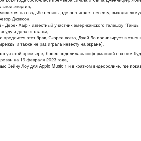
льной энергии,
чивается на свадьбе певицы, где она играет невесту, выходит замуж
ревор Джексон,
й - Дерек Хаф - известный участник американского телешоу "Танцы с
посуду и делают ставки,
го продлится этот брак, Скорее всего, Джей Ло иронизирует в отн
ырежды и также не раз играла невесту на экране).
твуя этой премьере, Лопес поделилась информацией о своем будущ
рован на 16 февраля 2023 года,
вью Зейну Лоу для Apple Music 1 и в кратком видеоролике, где пока