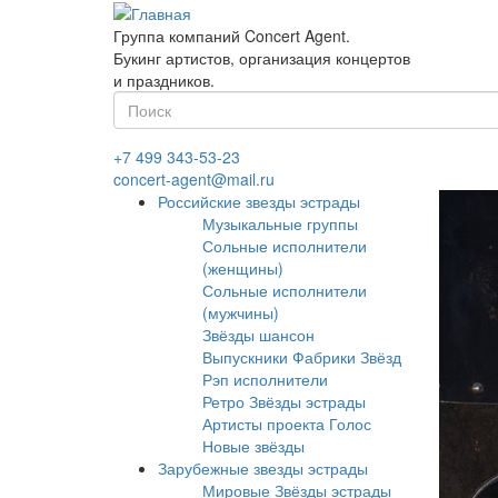
Перейти
к
Группа компаний Concert Agent.
основному
Букинг артистов, организация концертов
содержанию
и праздников.
Форма
поиска
Найти
+7 499 343-53-23
concert-agent@mail.ru
Российские звезды эстрады
Музыкальные группы
Сольные исполнители
(женщины)
Сольные исполнители
(мужчины)
Звёзды шансон
Выпускники Фабрики Звёзд
Рэп исполнители
Ретро Звёзды эстрады
Артисты проекта Голос
Новые звёзды
Зарубежные звезды эстрады
Мировые Звёзды эстрады