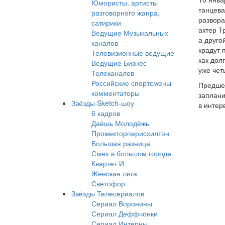
Юмористы, артисты
танцева
разговорного жанра,
развора
сатирики
актер Т
Ведущие Музыкальных
а друго
каналов
крадут 
Телевизионные ведущие
как дол
Ведущие Бизнес
уже чет
Телеканалов
Российские спортсмены
Предшес
комментаторы
заплани
Звёзды Sketch-шоу
в интер
6 кадров
Даёшь Молодёжь
Прожекторперисхилтон
Большая разница
Смех в большом городе
Квартет И
Женская лига
Светофор
Звёзды Телесериалов
Сериал Воронины
Сериал Деффчонки
Сериал Интерны