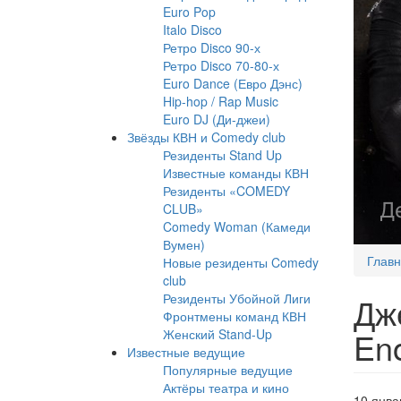
Euro Pop
Italo Disco
Ретро Disco 90-х
Ретро Disco 70-80-х
Euro Dance (Евро Дэнс)
Hip-hop / Rap Music
Euro DJ (Ди-джеи)
Звёзды КВН и Comedy club
Резиденты Stand Up
Известные команды КВН
Резиденты «COMEDY
CLUB»
Comedy Woman (Камеди
Вумен)
Глав
Новые резиденты Comedy
club
Резиденты Убойной Лиги
Дж
Фронтмены команд КВН
En
Женский Stand-Up
Известные ведущие
Популярные ведущие
Актёры театра и кино
10 янва