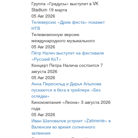
Группа «Градусы» выступит в VK
Stadium 19 марта
05 Авг 2026
Телеверсию «Дрим феста» покажет
НТВ
Телевизионную версию
международного музыкального
05 Авг 2026
Пётр Налич выступит на фестивале
«Русский КоТ»
Концерт Петра Налича состоится 7
августа 2026
05 Авг 2026
Анна Пересильд и Дарья Алыпова
пускаются в бега в трейлере «Без
оглядки»
Кинокомпания «Леона» 3 августа 2026
года
05 Авг 2026
Иван Шаповалов устроит «Zatmenie» в
Валенсии во время солнечного
затмения