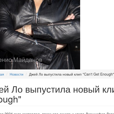
ная
Новости
Джей Ло выпустила новый клип "Can't Get Enough"
ей Ло выпустила новый кли
ough"
ря 2024 года состоялась премьера сингла и клипа Дженнифер Лопе