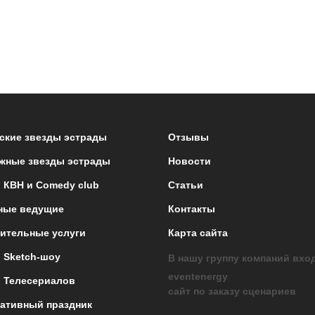
ские звезды эстрады
Отзывы
жные звезды эстрады
Новости
 КВН и Comedy club
Статьи
ные ведущие
Контакты
ительные услуги
Карта сайта
 Sketch-шоу
В нашу группу компаний вхо
eventenergy
 Телесериалов
сайт по заказу сценариев
ативный праздник