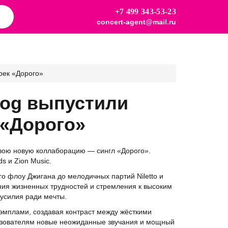
+7 499 343-53-23
concert-agent@mail.ru
трек «Дорого»
-Dog выпустили
 «Дорого»
 свою новую коллаборацию — сингл «Дорого».
 и Zion Music.
го флоу Джигана до мелодичных партий Niletto и
ния жизненных трудностей и стремления к высоким
 усилия ради мечты.
мплами, создавая контраст между жёсткими
ьзователям новые неожиданные звучания и мощный