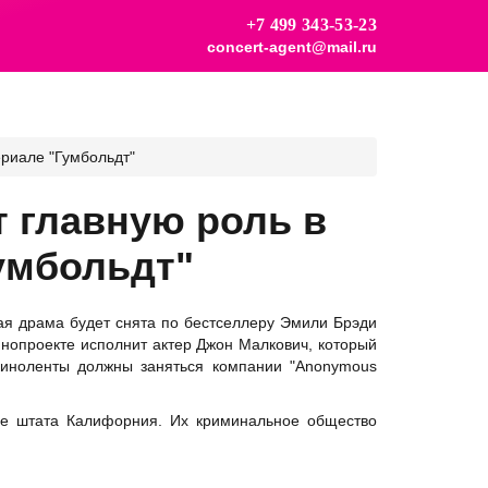
+7 499 343-53-23
concert-agent@mail.ru
риале "Гумбольдт"
 главную роль в
умбольдт"
ая драма будет снята по бестселлеру Эмили Брэди
инопроекте исполнит актер Джон Малкович, который
киноленты должны заняться компании "Anonymous
уге штата Калифорния. Их криминальное общество