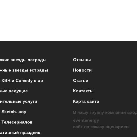
ские звезды эстрады
Отзывы
жные звезды эстрады
Новости
 КВН и Comedy club
Статьи
ные ведущие
Контакты
ительные услуги
Карта сайта
 Sketch-шоу
В нашу группу компаний вхо
eventenergy
 Телесериалов
сайт по заказу сценариев
ативный праздник