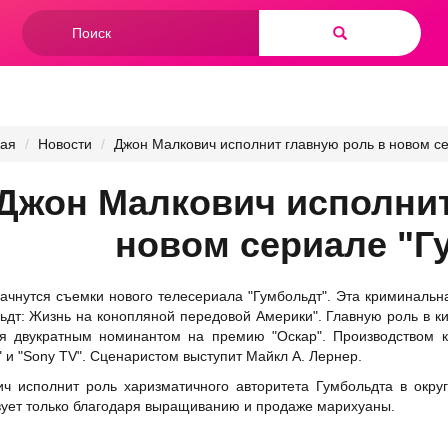
Форма
поиска
Найти
ная
Новости
Джон Малкович исполнит главную роль в новом се
Джон Малкович исполнит
новом сериале "Г
ачнутся съемки нового телесериала "Гумбольдт". Эта криминальн
ьдт: Жизнь на конопляной передовой Америки". Главную роль в к
ся двукратным номинантом на премию "Оскар". Производством 
" и "Sony TV". Сценаристом выступит Майкл А. Лернер.
ч исполнит роль харизматичного авторитета Гумбольдта в окр
ует только благодаря выращиванию и продаже марихуаны.