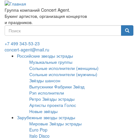
Перейти
к
Группа компаний Concert Agent.
основному
Букинг артистов, организация концертов
содержанию
и праздников.
Форма
поиска
Найти
+7 499 343-53-23
concert-agent@mail.ru
Российские звезды эстрады
Музыкальные группы
Сольные исполнители (женщины)
Сольные исполнители (мужчины)
Звёзды шансон
Выпускники Фабрики Звёзд
Рэп исполнители
Ретро Звёзды эстрады
Артисты проекта Голос
Новые звёзды
Зарубежные звезды эстрады
Мировые Звёзды эстрады
Euro Pop
Italo Disco