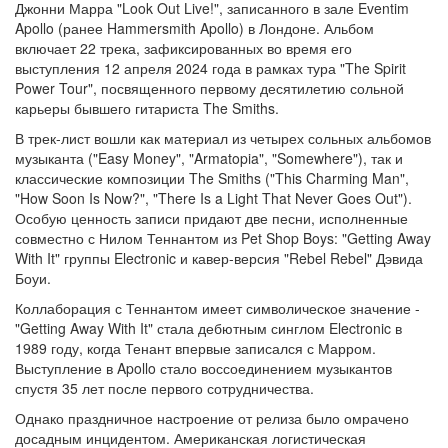
Джонни Марра "Look Out Live!", записанного в зале Eventim
Apollo (ранее Hammersmith Apollo) в Лондоне. Альбом
включает 22 трека, зафиксированных во время его
выступления 12 апреля 2024 года в рамках тура "The Spirit
Power Tour", посвященного первому десятилетию сольной
карьеры бывшего гитариста The Smiths.
В трек-лист вошли как материал из четырех сольных альбомов
музыканта ("Easy Money", "Armatopia", "Somewhere"), так и
классические композиции The Smiths ("This Charming Man",
"How Soon Is Now?", "There Is a Light That Never Goes Out").
Особую ценность записи придают две песни, исполненные
совместно с Нилом Теннантом из Pet Shop Boys: "Getting Away
With It" группы Electronic и кавер-версия "Rebel Rebel" Дэвида
Боуи.
Коллаборация с Теннантом имеет символическое значение -
"Getting Away With It" стала дебютным синглом Electronic в
1989 году, когда Тенант впервые записался с Марром.
Выступление в Apollo стало воссоединением музыкантов
спустя 35 лет после первого сотрудничества.
Однако праздничное настроение от релиза было омрачено
досадным инцидентом. Американская логистическая