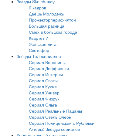
Звёзды Sketch-шоу
6 кадров
Даёшь Молодёжь
Прожекторперисхилтон
Большая разница
Смех в большом городе
Квартет И
Женская лига
Светофор
Звёзды Телесериалов
Сериал Воронины
Сериал Деффчонки
Сериал Интерны
Сериал Сваты
Сериал Кухня
Сериал Универ
Сериал Физрук
Сериал Ольга
Сериал Реальные Пацаны
Сериал Отель Элеон
Сериал Полицейский с Рублевки
Актёры: Звёзды сериалов
Корпоративный праздник