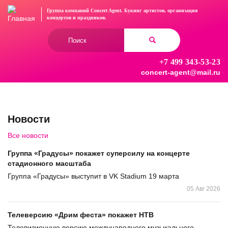
Перейти
Группа компаний Concert Agent.
Букинг артистов, организация
к
концертов
и праздников.
основному
Форма
содержанию
поиска
+7 499 343-53-23
Найти
concert-agent@mail.ru
Новости
Все новости
Группа «Градусы» покажет суперсилу на концерте
стадионного масштаба
Группа «Градусы» выступит в VK Stadium 19 марта
05 Авг 2026
Телеверсию «Дрим феста» покажет НТВ
Телевизионную версию международного музыкального