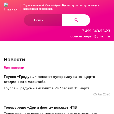
Перейти
Группа компаний Concert Agent.
Букинг артистов, организация
к
концертов
и праздников.
основному
Форма
содержанию
поиска
+7 499 343-53-23
Найти
concert-agent@mail.ru
Новости
Все новости
Группа «Градусы» покажет суперсилу на концерте
стадионного масштаба
Группа «Градусы» выступит в VK Stadium 19 марта
05 Авг 2026
Телеверсию «Дрим феста» покажет НТВ
Телевизионную версию международного музыкального