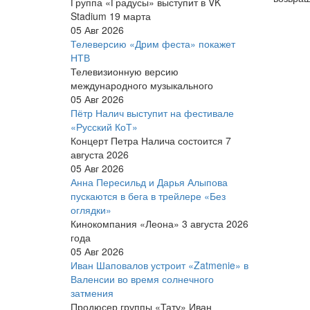
Группа «Градусы» выступит в VK
Stadium 19 марта
05 Авг 2026
Телеверсию «Дрим феста» покажет
НТВ
Телевизионную версию
международного музыкального
05 Авг 2026
Пётр Налич выступит на фестивале
«Русский КоТ»
Концерт Петра Налича состоится 7
августа 2026
05 Авг 2026
Анна Пересильд и Дарья Алыпова
пускаются в бега в трейлере «Без
оглядки»
Кинокомпания «Леона» 3 августа 2026
года
05 Авг 2026
Иван Шаповалов устроит «Zatmenie» в
Валенсии во время солнечного
затмения
Продюсер группы «Тату» Иван