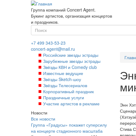
Перейти
к
Группа компаний Concert Agent.
основному
Букинг артистов, организация концертов
содержанию
и праздников.
Форма
поиска
Найти
+7 499 343-53-23
concert-agent@mail.ru
Российские звезды эстрады
Глав
Зарубежные звезды эстрады
Звёзды КВН и Comedy club
Эн
Известные ведущие
Звёзды Sketch-шоу
ми
Звёзды Телесериалов
Корпоративный праздник
Праздничные услуги
Участие артистов в рекламе
Энн Хэт
Сценари
Новости
(Хэтэуэ
Все новости
перерос
Группа «Градусы» покажет суперсилу
Стива С
на концерте стадионного масштаба
возвращ