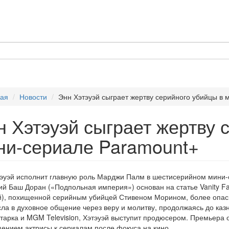
ная
Новости
Энн Хэтэуэй сыграет жертву серийного убийцы в
н Хэтэуэй сыграет жертву 
ни-сериале Paramount+
эуэй исполнит главную роль Марджи Палм в шестисерийном мини-с
й Баш Доран («Подпольная империя») основан на статье Vanity Fa
й), похищенной серийным убийцей Стивеном Морином, более опасн
ла в духовное общение через веру и молитву, продолжаясь до казни
тарка и MGM Television, Хэтэуэй выступит продюсером. Премьера о
ением актрисы к сериалам после фокуса на кино. ​