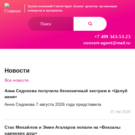
Перейти
Группа компаний Concert Agent.
Букинг артистов, организация
к
концертов
и праздников.
основному
Форма
содержанию
поиска
+7 499 343-53-23
Найти
concert-agent@mail.ru
Новости
Все новости
Анна Седокова получила бесконечный экстрим в «Целуй
меня»
Анна Седокова 7 августа 2026 года представила
07 Авг 2026
Стас Михайлов и Эмин Агаларов попали на «Вокзалы
одиноких душ»